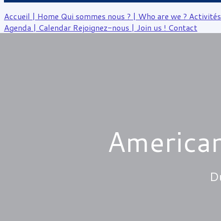
Accueil | Home
Qui sommes nous ? | Who are we ?
Activités
Agenda | Calendar
Rejoignez-nous | Join us !
Contact
American
Du