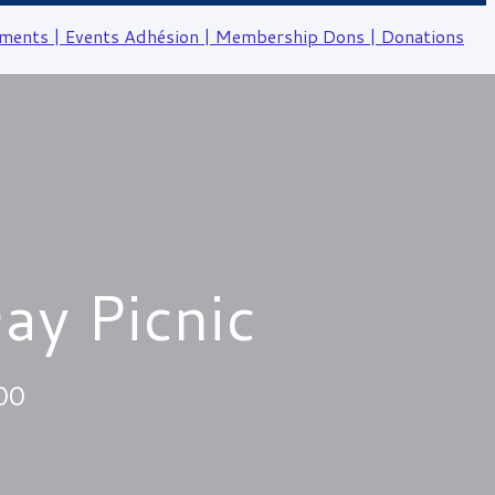
ments | Events
Adhésion | Membership
Dons | Donations
ay Picnic
:00