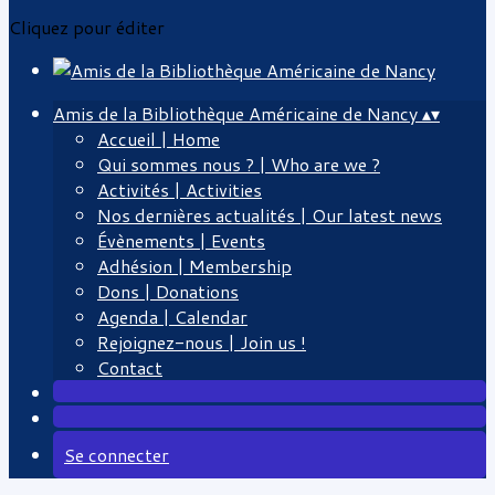
Cliquez pour éditer
Amis de la Bibliothèque Américaine de Nancy
▴
▾
Accueil | Home
Qui sommes nous ? | Who are we ?
Activités | Activities
Nos dernières actualités | Our latest news
Évènements | Events
Adhésion | Membership
Dons | Donations
Agenda | Calendar
Rejoignez-nous | Join us !
Contact
Se connecter