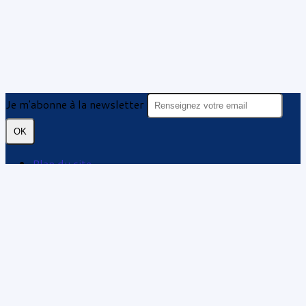
Je m'abonne à la newsletter
OK
Plan du site
Licences
Mentions légales
CGUV
Paramétrer vos cookies
Se connecter
Propulsé par AssoConnect, le logiciel des
associations Culturelles