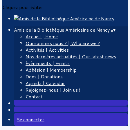
Cliquez pour éditer
Amis de la Bibliothèque Américaine de Nancy
▴
▾
Accueil | Home
Qui sommes nous ? | Who are we ?
Activités | Activities
Nos dernières actualités | Our latest news
Évènements | Events
Adhésion | Membership
Dons | Donations
Agenda | Calendar
Rejoignez-nous | Join us !
Contact
Se connecter