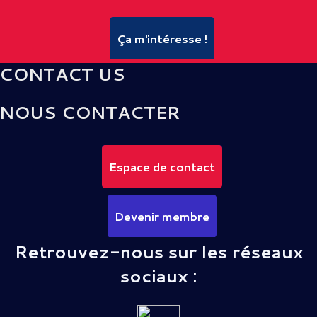
Ça m'intéresse !
CONTACT US
NOUS CONTACTER
Espace de contact
Devenir membre
Retrouvez-nous sur les réseaux
sociaux :